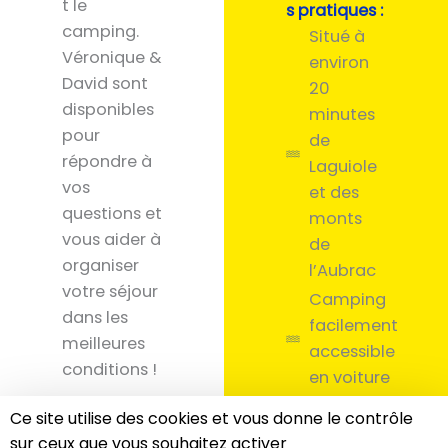
t le
s pratiques :
camping.
Situé à
Véronique &
environ
David sont
20
disponibles
minutes
pour
de
répondre à
Laguiole
vos
et des
questions et
monts
vous aider à
de
organiser
l’Aubrac
votre séjour
Camping
dans les
facilement
meilleures
accessible
conditions !
en voiture
Accès
Ce site utilise des cookies et vous donne le contrôle
05 65
adapté
sur ceux que vous souhaitez activer