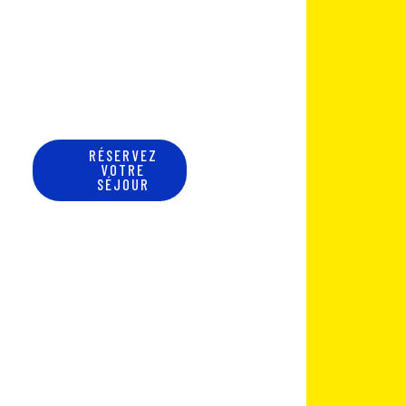
une
réponse
simple et
personn
alisée.
RÉSERVEZ
VOTRE
SÉJOUR